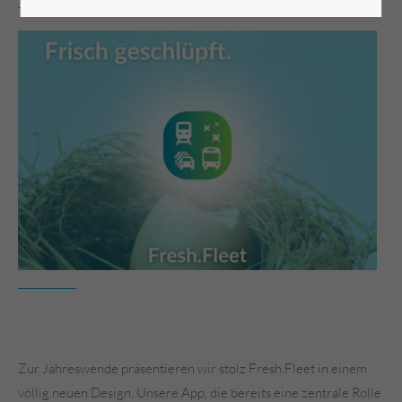
Zur Jahreswende präsentieren wir stolz Fresh.Fleet in einem
völlig neuen Design. Unsere App, die bereits eine zentrale Rolle