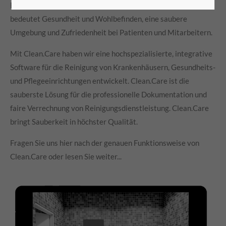
Erholung unerlässlich. Die gründliche Reinigung aller Räume
bedeutet Gesundheit und Wohlbefinden, eine saubere
Umgebung und Zufriedenheit bei Patienten und Mitarbeitern.
Mit Clean.Care haben wir eine hochspezialisierte, integrative
Software für die Reinigung von Krankenhäusern, Gesundheits-
und Pflegeeinrichtungen entwickelt. Clean.Care ist die
sauberste Lösung für die professionelle Dokumentation und
faire Verrechnung von Reinigungsdienstleistung. Clean.Care
bringt Sauberkeit in höchster Qualität.
Fragen Sie uns hier nach der genauen Funktionsweise von
Clean.Care oder lesen Sie weiter...