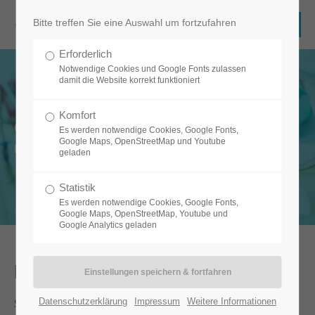
Bitte treffen Sie eine Auswahl um fortzufahren
Erforderlich
Notwendige Cookies und Google Fonts zulassen
damit die Website korrekt funktioniert
Komfort
Clean.Care
Es werden notwendige Cookies, Google Fonts,
Google Maps, OpenStreetMap und Youtube
Die App, die sicher sauber macht.
geladen
Statistik
Es werden notwendige Cookies, Google Fonts,
Google Maps, OpenStreetMap, Youtube und
Google Analytics geladen
Die App, die sicher sauber macht.
Datenschutzerklärung
Impressum
Weitere Informationen
Sauberkeit und Hygiene sind für Heilung, Genesung und