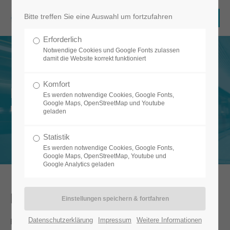
Bitte treffen Sie eine Auswahl um fortzufahren
Erforderlich
Notwendige Cookies und Google Fonts zulassen
damit die Website korrekt funktioniert
Komfort
Fresh.Fleet
Es werden notwendige Cookies, Google Fonts,
Google Maps, OpenStreetMap und Youtube
Die App, die sicher sauber macht.
geladen
Statistik
Es werden notwendige Cookies, Google Fonts,
Google Maps, OpenStreetMap, Youtube und
Google Analytics geladen
Die App, die sicher sauber macht.
Datenschutzerklärung
Impressum
Weitere Informationen
Fresh.Fleet ist die Software-Lösung für Planung, Erfassung,